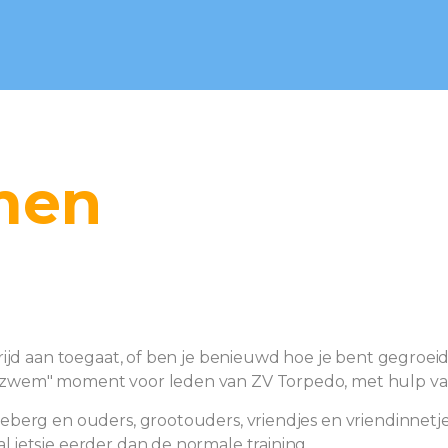
men
trijd aan toegaat, of ben je benieuwd hoe je bent gegro
zwem" moment voor leden van ZV Torpedo, met hulp van v
eberg en ouders, grootouders, vriendjes en vriendinnetje
 ietsje eerder dan de normale training.