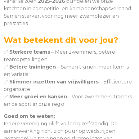
vanaf seizoen
2025-2026
bundelen we onze
krachten in competitie- en kampioenschapsverband.
Samen sterker, voor nóg meer zwemplezier en
prestaties!
Wat betekent dit voor jou?
✅
Sterkere teams
– Meer zwemmers, betere
teamopstellingen
✅
Betere trainingen
– Samen trainen, meer kennis
en variatie
✅
Slimmer inzetten van vrijwilligers
– Efficiëntere
organisatie
✅
Meer groei en kansen
– Voor zwemmers, trainers
en de sport in onze regio
Goed om te weten:
Iedere vereniging blijft volledig zelfstandig. De
samenwerking richt zich puur op wedstrijden,
gezamenlijke trainingen en slimme inzet van