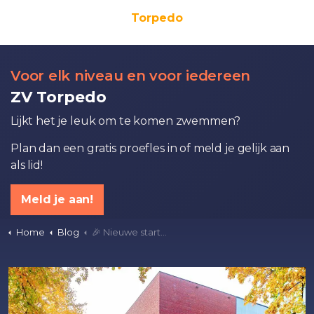
Torpedo
Voor elk niveau en voor iedereen
ZV Torpedo
Lijkt het je leuk om te komen zwemmen?
Plan dan een gratis proefles in of meld je gelijk aan
als lid!
Meld je aan!
Home
Blog
🎉 Nieuwe start: De Gooische Startgemeenschap is een feit! 💪🌊